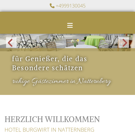
Zum Inhalt springen
+4999130045

für Genießer, die das
Besondere schätzen
ruhige Gästezimmer in Natternberg
HERZLICH WILLKOMMEN
HOTEL BURGWIRT IN NATTERNBERG