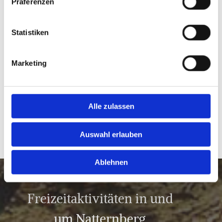
Hotelgarten schmecken.
Präferenzen
Zur Speisekarte
Statistiken
Unsere aktuelle Wochenkarte
Marketing
Alle zulassen
Auswahl erlauben
Ablehnen
Freizeitaktivitäten in und
um Natternberg