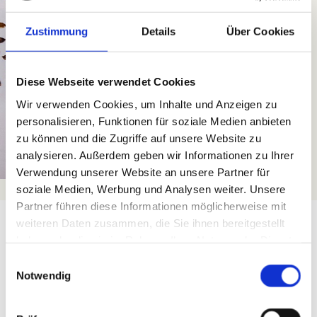
Zustimmung
Details
Über Cookies
Diese Webseite verwendet Cookies
Wir verwenden Cookies, um Inhalte und Anzeigen zu
personalisieren, Funktionen für soziale Medien anbieten
zu können und die Zugriffe auf unsere Website zu
analysieren. Außerdem geben wir Informationen zu Ihrer
Verwendung unserer Website an unsere Partner für
soziale Medien, Werbung und Analysen weiter. Unsere
Partner führen diese Informationen möglicherweise mit
GASTRONOMIE
weiteren Daten zusammen, die Sie ihnen bereitgestellt
HOTEL BURGWIRT
haben oder die sie im Rahmen Ihrer Nutzung der Dienste
gesammelt haben.
Einwilligungsauswahl
Lassen Sie sich unsere gehobene bayerische
Notwendig
Küche mit Produkten aus unserem Umland,
hiesigen Lieferanten und Kräutern vom eigenen