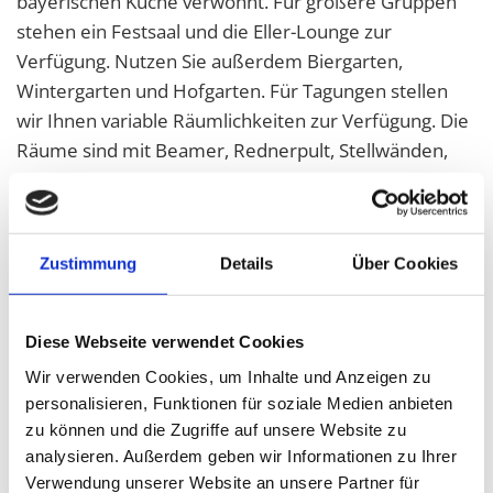
bayerischen Küche verwöhnt. Für größere Gruppen
stehen ein Festsaal und die Eller-Lounge zur
Verfügung. Nutzen Sie außerdem Biergarten,
Wintergarten und Hofgarten. Für Tagungen stellen
wir Ihnen variable Räumlichkeiten zur Verfügung. Die
Räume sind mit Beamer, Rednerpult, Stellwänden,
Leinwand und Moderatorenkoffer ausgerüstet. Auch
Knopflochmikrofon und Funkmikrofon sind erhältlich.
Hier die Vorzüge des Hotels Burgwirt auf einen Blick:
Zustimmung
Details
Über Cookies
gemütliche und modern eingerichtete Einzel-
und Doppelzimmer
Diese Webseite verwendet Cookies
idyllische und zentrale Lage
Wir verwenden Cookies, um Inhalte und Anzeigen zu
Wellnessbereich
personalisieren, Funktionen für soziale Medien anbieten
Gastronomie
zu können und die Zugriffe auf unsere Website zu
Tagungsräume mit umfangreicher Ausstattung
analysieren. Außerdem geben wir Informationen zu Ihrer
Verwendung unserer Website an unsere Partner für